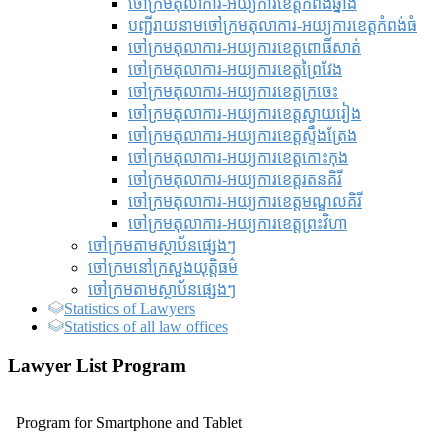
ចៅក្រមតុលាការ-អយ្យការខេត្តកំពង់ឆ្នាំង
បញ្ជីរាយនាមចៅក្រមតុលាការ-អយ្យការខេត្តកំពង់ធំ
ចៅក្រមតុលាការ-អយ្យការខេត្តពោធិ៍សាត់
ចៅក្រមតុលាការ-អយ្យការខេត្តព្រៃវែង
ចៅក្រមតុលាការ-អយ្យការខេត្តក្រចេះ
ចៅក្រមតុលាការ-អយ្យការខេត្តស្វាយរៀង
ចៅក្រមតុលាការ-អយ្យការខេត្តស្ទឹងត្រែង
ចៅក្រមតុលាការ-អយ្យការខេត្តកោះកុង
ចៅក្រមតុលាការ-អយ្យការខេត្តរតនគិរី
ចៅក្រមតុលាការ-អយ្យការខេត្តមណ្ឌលគិរី
ចៅក្រមតុលាការ-អយ្យការខេត្តព្រះវិហា
ចៅក្រមតាមស្ថាប័នផ្សេងៗ
ចៅក្រមនៅក្រសួងយុត្តិធម៌
ចៅក្រមតាមស្ថាប័នផ្សេងៗ
Statistics of Lawyers
Statistics of all law offices
Lawyer List Program
Program for Smartphone and Tablet