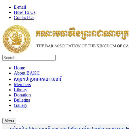
E-mail
How To Us
Contact Us
Home
About BAKC
សុន្ទរកថាប្រធានគណៈមេធាវី
Members
Library
Donation
Bulletins
Gallery
Menu