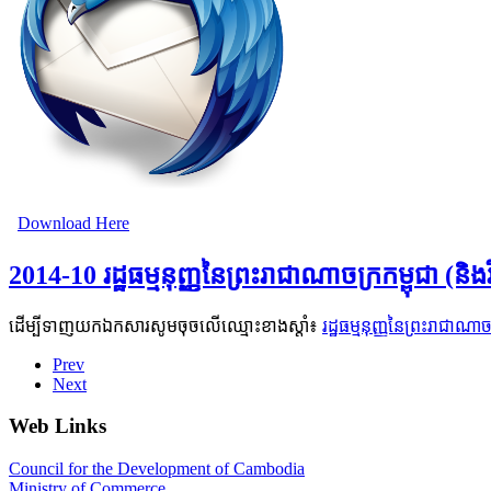
Download Here
2014-10 រដ្ឋធម្មនុញ្ញនៃព្រះរាជាណាចក្រកម្ពុជា (
ដើម្បីទាញយកឯកសារសូមចុចលើឈ្មោះខាងស្តាំ៖
រដ្ឋធម្មនុញ្ញនៃព្រះរាជាណ
Prev
Next
Web Links
Council for the Development of Cambodia
Ministry of Commerce