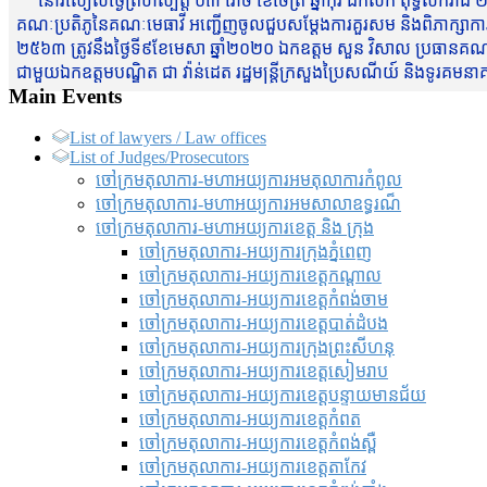
នៅរសៀលថ្ងៃព្រហស្បត្តិ៍ ០៣ រោច ខែចែត្រ ឆ្នាំកុរ ឯកស័ក ពុទ្ធសករាជ ២
គណៈប្រតិភូនៃគណៈមេធាវី អញ្ជើញចូលជួបសម្តែងការគួរសម និងពិភាក្សាការងារជា
២៥៦៣ ត្រូវនឹងថ្ងៃទី៩ខែមេសា ឆ្នាំ២០២០ ឯកឧត្តម សួន វិសាល ប្រធានគណៈ
ជាមួយឯកឧត្តមបណ្ឌិត ជា វ៉ាន់ដេត រដ្ឋមន្រ្តីក្រសួងប្រៃសណីយ៍ និងទូរគម
Main Events
List of lawyers / Law offices
List of Judges/Prosecutors
ចៅក្រមតុលាការ-មហាអយ្យការអមតុលាការកំពូល
ចៅក្រមតុលាការ-មហាអយ្យការអមសាលាឧទ្ធរណ៏
ចៅក្រមតុលាការ-មហាអយ្យការខេត្ត និង ក្រុង
ចៅក្រមតុលាការ-អយ្យការក្រុងភ្នំពេញ
ចៅក្រមតុលាការ-អយ្យការខេត្តកណ្តាល
ចៅក្រមតុលាការ-អយ្យការខេត្តកំពង់ចាម
ចៅក្រមតុលាការ-អយ្យការខេត្តបាត់ដំបង
ចៅក្រមតុលាការ-អយ្យការ​ក្រុងព្រះសីហនុ
ចៅក្រមតុលាការ-អយ្យការខេត្តសៀមរាប
ចៅក្រមតុលាការ-អយ្យការខេត្តបន្ទាយមានជ័យ
ចៅក្រមតុលាការ-អយ្យការខេត្តកំពត
ចៅក្រមតុលាការ-អយ្យការខេត្តកំពង់ស្ពឺ
ចៅក្រមតុលាការ-អយ្យការខេត្តតាកែវ