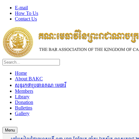
E-mail
How To Us
Contact Us
Home
About BAKC
សុន្ទរកថាប្រធានគណៈមេធាវី
Members
Library
Donation
Bulletins
Gallery
Menu