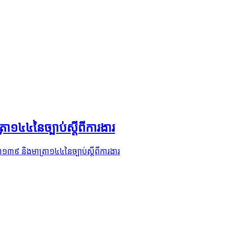
រា១៤៤នៃច្បាប់ស្តីពីការងារ
្រា១៣៩ និងមាត្រា១៤៤នៃច្បាប់ស្តីពីការងារ