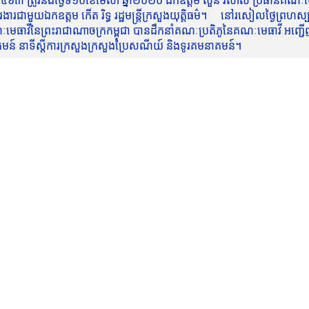
៥៦៣ ត្រូវនឹងថ្ងៃទី១០ខែមេសា ឆ្នាំ២០២០ ឯកឧត្តម សួន វិសាល ប្រធានគណៈមេធ
មួយឯកឧត្តម កើត រិទ្ធ រដ្ឋមន្ត្រីក្រសួងយុត្តិធម៌។ នៅរសៀលថ្ងៃព្រហស្បត្តិ
មេធាវីនៃព្រះរាជាណាចក្រកម្ពុជា បានដឹកនាំគណៈប្រតិភូនៃគណៈមេធាវី អញ្ជើ
នាគមន៍ នាទីស្តីការក្រសួងក្រសួងប្រៃសណីយ៍ និងទូរគមនាគមន៍។