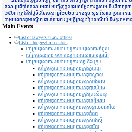
នៅរសៀលថ្ងៃព្រហស្បត្តិ៍ ០៣ រោច ខែចែត្រ ឆ្នាំកុរ ឯកស័ក ពុទ្ធសករាជ ២
គណៈប្រតិភូនៃគណៈមេធាវី អញ្ជើញចូលជួបសម្តែងការគួរសម និងពិភាក្សាការងារជា
២៥៦៣ ត្រូវនឹងថ្ងៃទី៩ខែមេសា ឆ្នាំ២០២០ ឯកឧត្តម សួន វិសាល ប្រធានគណៈ
ជាមួយឯកឧត្តមបណ្ឌិត ជា វ៉ាន់ដេត រដ្ឋមន្រ្តីក្រសួងប្រៃសណីយ៍ និងទូរគម
Main Events
List of lawyers / Law offices
List of Judges/Prosecutors
ចៅក្រមតុលាការ-មហាអយ្យការអមតុលាការកំពូល
ចៅក្រមតុលាការ-មហាអយ្យការអមសាលាឧទ្ធរណ៏
ចៅក្រមតុលាការ-មហាអយ្យការខេត្ត និង ក្រុង
ចៅក្រមតុលាការ-អយ្យការក្រុងភ្នំពេញ
ចៅក្រមតុលាការ-អយ្យការខេត្តកណ្តាល
ចៅក្រមតុលាការ-អយ្យការខេត្តកំពង់ចាម
ចៅក្រមតុលាការ-អយ្យការខេត្តបាត់ដំបង
ចៅក្រមតុលាការ-អយ្យការ​ក្រុងព្រះសីហនុ
ចៅក្រមតុលាការ-អយ្យការខេត្តសៀមរាប
ចៅក្រមតុលាការ-អយ្យការខេត្តបន្ទាយមានជ័យ
ចៅក្រមតុលាការ-អយ្យការខេត្តកំពត
ចៅក្រមតុលាការ-អយ្យការខេត្តកំពង់ស្ពឺ
ចៅក្រមតុលាការ-អយ្យការខេត្តតាកែវ