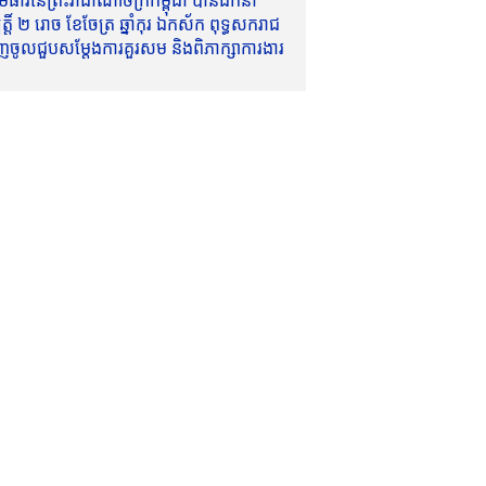
ាវីនៃព្រះរាជាណាចក្រកម្ពុជា បានដឹកនាំ
៍ ២ រោច ខែចែត្រ ឆ្នាំកុរ ឯកស័ក ពុទ្ធសករាជ
ញចូលជួបសម្តែងការគួរសម និងពិភាក្សាការងារ