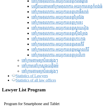
ចៅក្រមតុលាការ-អយ្យការខេត្តកំពង់ឆ្នាំង
បញ្ជីរាយនាមចៅក្រមតុលាការ-អយ្យការខេត្តកំពង់ធំ
ចៅក្រមតុលាការ-អយ្យការខេត្តពោធិ៍សាត់
ចៅក្រមតុលាការ-អយ្យការខេត្តព្រៃវែង
ចៅក្រមតុលាការ-អយ្យការខេត្តក្រចេះ
ចៅក្រមតុលាការ-អយ្យការខេត្តស្វាយរៀង
ចៅក្រមតុលាការ-អយ្យការខេត្តស្ទឹងត្រែង
ចៅក្រមតុលាការ-អយ្យការខេត្តកោះកុង
ចៅក្រមតុលាការ-អយ្យការខេត្តរតនគិរី
ចៅក្រមតុលាការ-អយ្យការខេត្តមណ្ឌលគិរី
ចៅក្រមតុលាការ-អយ្យការខេត្តព្រះវិហា
ចៅក្រមតាមស្ថាប័នផ្សេងៗ
ចៅក្រមនៅក្រសួងយុត្តិធម៌
ចៅក្រមតាមស្ថាប័នផ្សេងៗ
Statistics of Lawyers
Statistics of all law offices
Lawyer List Program
Program for Smartphone and Tablet