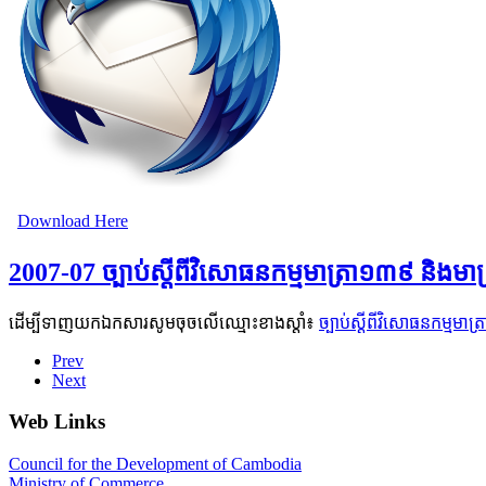
Download Here
2007-07 ច្បាប់ស្តីពីវិសោធនកម្មមាត្រា១៣៩ និងមាត្
ដើម្បីទាញយកឯកសារសូមចុចលើឈ្មោះខាងស្តាំ៖
ច្បាប់ស្តីពីវិសោធនកម្មមាត
Prev
Next
Web Links
Council for the Development of Cambodia
Ministry of Commerce