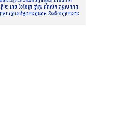
ាវីនៃព្រះរាជាណាចក្រកម្ពុជា បានដឹកនាំ
៍ ២ រោច ខែចែត្រ ឆ្នាំកុរ ឯកស័ក ពុទ្ធសករាជ
ញចូលជួបសម្តែងការគួរសម និងពិភាក្សាការងារ