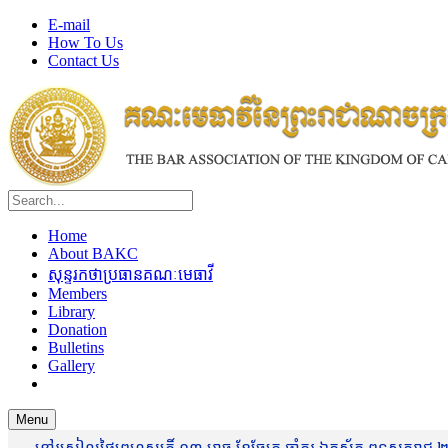
E-mail
How To Us
Contact Us
Home
About BAKC
សុន្ទរកថាប្រធានគណៈមេធាវី
Members
Library
Donation
Bulletins
Gallery
Menu