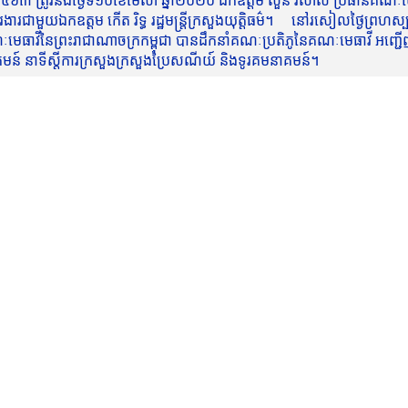
៥៦៣ ត្រូវនឹងថ្ងៃទី១០ខែមេសា ឆ្នាំ២០២០ ឯកឧត្តម សួន វិសាល ប្រធានគណៈមេធ
មួយឯកឧត្តម កើត រិទ្ធ រដ្ឋមន្ត្រីក្រសួងយុត្តិធម៌។ នៅរសៀលថ្ងៃព្រហស្បត្តិ
មេធាវីនៃព្រះរាជាណាចក្រកម្ពុជា បានដឹកនាំគណៈប្រតិភូនៃគណៈមេធាវី អញ្ជើ
នាគមន៍ នាទីស្តីការក្រសួងក្រសួងប្រៃសណីយ៍ និងទូរគមនាគមន៍។