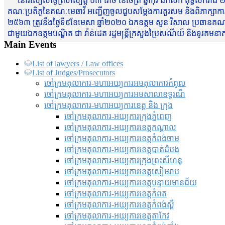
នៅរសៀលថ្ងៃព្រហស្បត្តិ៍ ០៣ រោច ខែចែត្រ ឆ្នាំកុរ ឯកស័ក ពុទ្ធសករាជ ២
គណៈប្រតិភូនៃគណៈមេធាវី អញ្ជើញចូលជួបសម្តែងការគួរសម និងពិភាក្សាការងារជា
២៥៦៣ ត្រូវនឹងថ្ងៃទី៩ខែមេសា ឆ្នាំ២០២០ ឯកឧត្តម សួន វិសាល ប្រធានគណៈ
ជាមួយឯកឧត្តមបណ្ឌិត ជា វ៉ាន់ដេត រដ្ឋមន្រ្តីក្រសួងប្រៃសណីយ៍ និងទូរគម
Main Events
List of lawyers / Law offices
List of Judges/Prosecutors
ចៅក្រមតុលាការ-មហាអយ្យការអមតុលាការកំពូល
ចៅក្រមតុលាការ-មហាអយ្យការអមសាលាឧទ្ធរណ៏
ចៅក្រមតុលាការ-មហាអយ្យការខេត្ត និង ក្រុង
ចៅក្រមតុលាការ-អយ្យការក្រុងភ្នំពេញ
ចៅក្រមតុលាការ-អយ្យការខេត្តកណ្តាល
ចៅក្រមតុលាការ-អយ្យការខេត្តកំពង់ចាម
ចៅក្រមតុលាការ-អយ្យការខេត្តបាត់ដំបង
ចៅក្រមតុលាការ-អយ្យការ​ក្រុងព្រះសីហនុ
ចៅក្រមតុលាការ-អយ្យការខេត្តសៀមរាប
ចៅក្រមតុលាការ-អយ្យការខេត្តបន្ទាយមានជ័យ
ចៅក្រមតុលាការ-អយ្យការខេត្តកំពត
ចៅក្រមតុលាការ-អយ្យការខេត្តកំពង់ស្ពឺ
ចៅក្រមតុលាការ-អយ្យការខេត្តតាកែវ