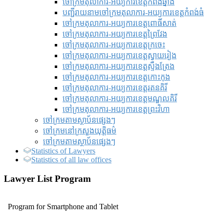
ចៅក្រមតុលាការ-អយ្យការខេត្តកំពង់ឆ្នាំង
បញ្ជីរាយនាមចៅក្រមតុលាការ-អយ្យការខេត្តកំពង់ធំ
ចៅក្រមតុលាការ-អយ្យការខេត្តពោធិ៍សាត់
ចៅក្រមតុលាការ-អយ្យការខេត្តព្រៃវែង
ចៅក្រមតុលាការ-អយ្យការខេត្តក្រចេះ
ចៅក្រមតុលាការ-អយ្យការខេត្តស្វាយរៀង
ចៅក្រមតុលាការ-អយ្យការខេត្តស្ទឹងត្រែង
ចៅក្រមតុលាការ-អយ្យការខេត្តកោះកុង
ចៅក្រមតុលាការ-អយ្យការខេត្តរតនគិរី
ចៅក្រមតុលាការ-អយ្យការខេត្តមណ្ឌលគិរី
ចៅក្រមតុលាការ-អយ្យការខេត្តព្រះវិហា
ចៅក្រមតាមស្ថាប័នផ្សេងៗ
ចៅក្រមនៅក្រសួងយុត្តិធម៌
ចៅក្រមតាមស្ថាប័នផ្សេងៗ
Statistics of Lawyers
Statistics of all law offices
Lawyer List Program
Program for Smartphone and Tablet