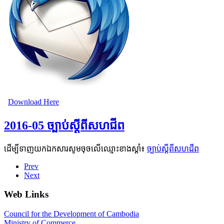
Download Here
2016-05 ច្បាប់ស្តីពីសហជីព
ដើម្បីទាញយកឯកសារសូមចុចលើឈ្មោះខាងស្តាំ៖
ច្បាប់ស្តីពីសហជីព
Prev
Next
Web Links
Council for the Development of Cambodia
Ministry of Commerce