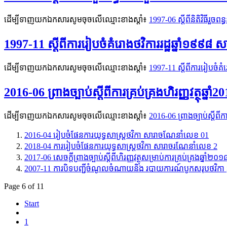
ដើម្បីទាញយកឯកសារសូមចុចលើឈ្មោះខាងស្តាំ៖
1997-06 ស្ដីពីនិតិវិធ
1997-11 ស្ដីពីការរៀបចំគំរោងថវិការរដ្ឋឆ្នាំ១៩៩៨ ស
ដើម្បីទាញយកឯកសារសូមចុចលើឈ្មោះខាងស្តាំ៖
1997-11 ស្ដីពីការរៀបចំគំរ
2016-06 ព្រាងច្បាប់ស្តីពីការគ្រប់គ្រងហិរញ្ញវត្ថុឆ
ដើម្បីទាញយកឯកសារសូមចុចលើឈ្មោះខាងស្តាំ៖
2016-06 ព្រាងច្បាប់ស្តីពី
2016-04 រៀបចំផែនការយុទ្ធសាស្រ្តថវិកា សារាចណែនាំលេខ 01
2018-04 ការរៀបចំផែនការយុទ្ធសាស្រ្តថវិកា សារាចរណែនាំលេខ 2
2017-06 សេចក្តីព្រាងច្បាប់ស្តីពីហិរញ្ញវត្ថុសម្រាប់ការគ្រប់គ្រងឆ្ន
2007-11 ការបិទបញ្ជីចំណូលចំណាយនិង របាយការណ៍បូកសរុបថវិកា
Page 6 of 11
Start
1