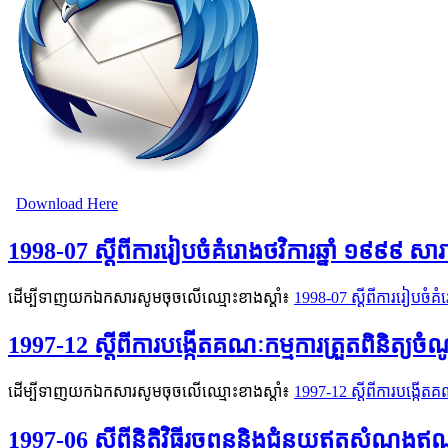
Download Here
1998-07 ស្ដីពីការរៀបចំគំរោងថវិការឆ្នាំ ១៩៩៩
ដើម្បីទាញយកឯកសារសូមចុចលើឈ្មោះខាងស្តាំ៖
1998-07 ស្ដីពីការរៀបចំ
1997-12 ស្ដីពីការបង្កើតគណៈកម្មការត្រួតពិនិត្យច
ដើម្បីទាញយកឯកសារសូមចុចលើឈ្មោះខាងស្តាំ៖
1997-12 ស្ដីពីការបង្កើតគ
1997-06 ស្ដីពីនិតិវិធីរួចពន្ធនិងជំនួយឥតសំ