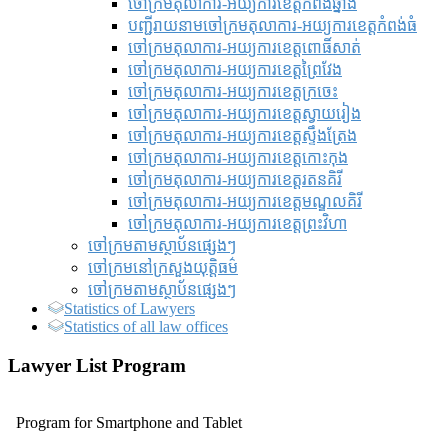
ចៅក្រមតុលាការ-អយ្យការខេត្តកំពង់ឆ្នាំង
បញ្ជីរាយនាមចៅក្រមតុលាការ-អយ្យការខេត្តកំពង់ធំ
ចៅក្រមតុលាការ-អយ្យការខេត្តពោធិ៍សាត់
ចៅក្រមតុលាការ-អយ្យការខេត្តព្រៃវែង
ចៅក្រមតុលាការ-អយ្យការខេត្តក្រចេះ
ចៅក្រមតុលាការ-អយ្យការខេត្តស្វាយរៀង
ចៅក្រមតុលាការ-អយ្យការខេត្តស្ទឹងត្រែង
ចៅក្រមតុលាការ-អយ្យការខេត្តកោះកុង
ចៅក្រមតុលាការ-អយ្យការខេត្តរតនគិរី
ចៅក្រមតុលាការ-អយ្យការខេត្តមណ្ឌលគិរី
ចៅក្រមតុលាការ-អយ្យការខេត្តព្រះវិហា
ចៅក្រមតាមស្ថាប័នផ្សេងៗ
ចៅក្រមនៅក្រសួងយុត្តិធម៌
ចៅក្រមតាមស្ថាប័នផ្សេងៗ
Statistics of Lawyers
Statistics of all law offices
Lawyer List Program
Program for Smartphone and Tablet