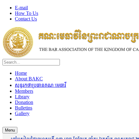
E-mail
How To Us
Contact Us
Home
About BAKC
សុន្ទរកថាប្រធានគណៈមេធាវី
Members
Library
Donation
Bulletins
Gallery
Menu