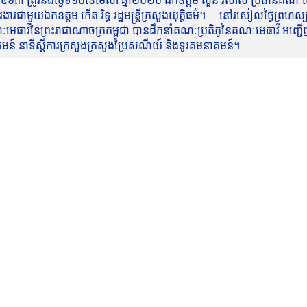
៥៦៣ ត្រូវនឹងថ្ងៃទី១០ខែមេសា ឆ្នាំ២០២០ ឯកឧត្តម សួន វិសាល ប្រធានគណៈមេធ
មួយឯកឧត្តម កើត រិទ្ធ រដ្ឋមន្ត្រីក្រសួងយុត្តិធម៌។ នៅរសៀលថ្ងៃព្រហស្បត្តិ
មេធាវីនៃព្រះរាជាណាចក្រកម្ពុជា បានដឹកនាំគណៈប្រតិភូនៃគណៈមេធាវី អញ្ជើ
នាគមន៍ នាទីស្តីការក្រសួងក្រសួងប្រៃសណីយ៍ និងទូរគមនាគមន៍។