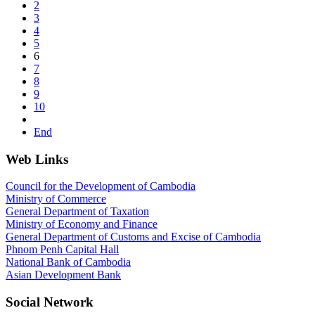
2
3
4
5
6
7
8
9
10
End
Web Links
Council for the Development of Cambodia
Ministry of Commerce
General Department of Taxation
Ministry of Economy and Finance
General Department of Customs and Excise of Cambodia
Phnom Penh Capital Hall
National Bank of Cambodia
Asian Development Bank
Social Network