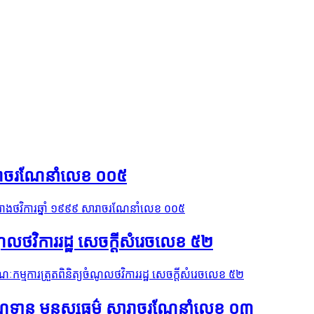
 សារាចរណែនាំលេខ ០០៥
គំរោងថវិការឆ្នាំ ១៩៩៩ សារាចរណែនាំលេខ ០០៥
ំណូលថវិការរដ្ឋ សេចក្ដីសំរេចលេខ ៥២
ណៈកម្មការត្រួតពិនិត្យចំណូលថវិការរដ្ឋ សេចក្ដីសំរេចលេខ ៥២
ណងឥណទាន មនុស្សធម៌ សារាចរណែនាំលេខ ០៣