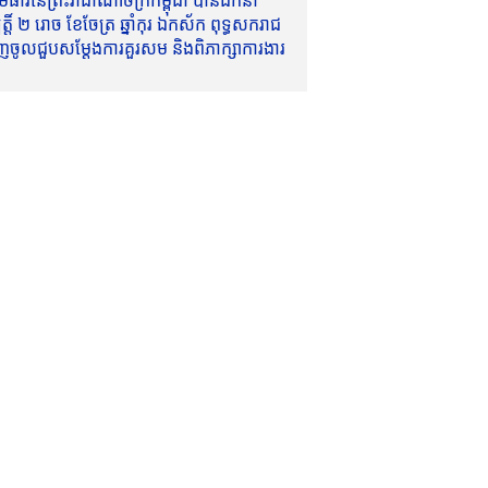
ាវីនៃព្រះរាជាណាចក្រកម្ពុជា បានដឹកនាំ
៍ ២ រោច ខែចែត្រ ឆ្នាំកុរ ឯកស័ក ពុទ្ធសករាជ
ញចូលជួបសម្តែងការគួរសម និងពិភាក្សាការងារ