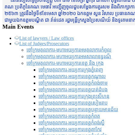
នៅរសៀលថ្ងៃព្រហស្បត្តិ៍ ០៣ រោច ខែចែត្រ ឆ្នាំកុរ ឯកស័ក ពុទ្ធសករាជ ២
គណៈប្រតិភូនៃគណៈមេធាវី អញ្ជើញចូលជួបសម្តែងការគួរសម និងពិភាក្សាការងារជា
២៥៦៣ ត្រូវនឹងថ្ងៃទី៩ខែមេសា ឆ្នាំ២០២០ ឯកឧត្តម សួន វិសាល ប្រធានគណៈ
ជាមួយឯកឧត្តមបណ្ឌិត ជា វ៉ាន់ដេត រដ្ឋមន្រ្តីក្រសួងប្រៃសណីយ៍ និងទូរគម
Main Events
List of lawyers / Law offices
List of Judges/Prosecutors
ចៅក្រមតុលាការ-មហាអយ្យការអមតុលាការកំពូល
ចៅក្រមតុលាការ-មហាអយ្យការអមសាលាឧទ្ធរណ៏
ចៅក្រមតុលាការ-មហាអយ្យការខេត្ត និង ក្រុង
ចៅក្រមតុលាការ-អយ្យការក្រុងភ្នំពេញ
ចៅក្រមតុលាការ-អយ្យការខេត្តកណ្តាល
ចៅក្រមតុលាការ-អយ្យការខេត្តកំពង់ចាម
ចៅក្រមតុលាការ-អយ្យការខេត្តបាត់ដំបង
ចៅក្រមតុលាការ-អយ្យការ​ក្រុងព្រះសីហនុ
ចៅក្រមតុលាការ-អយ្យការខេត្តសៀមរាប
ចៅក្រមតុលាការ-អយ្យការខេត្តបន្ទាយមានជ័យ
ចៅក្រមតុលាការ-អយ្យការខេត្តកំពត
ចៅក្រមតុលាការ-អយ្យការខេត្តកំពង់ស្ពឺ
ចៅក្រមតុលាការ-អយ្យការខេត្តតាកែវ