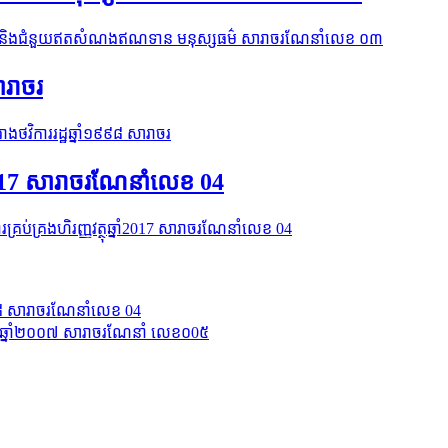
ីរួចពន្ធនិងជំនួយឥតសំណងឥណទាន មនុស្សធម៌ សារាចរណែនាំលេខ ០៣
ារាចរ
ោងថវិការរដ្ឋឆ្នាំ១៩៩៨ សារាចរ
្នាំ2017 សារាចរណែនាំលេខ 04
ការគ្រប់គ្រងហិរញ្ញវត្ថុឆ្នាំ2017 សារាចរណែនាំលេខ 04
ាំ២០១៨ សារាចរណែនាំលេខ 04
 ឆ្នាំ២០០៧ សារាចរណែនាំ លេខ០0៥