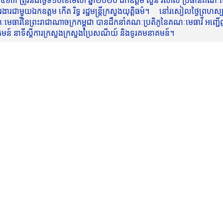
៥៦៣ ត្រូវនឹងថ្ងៃទី១០ខែមេសា ឆ្នាំ២០២០ ឯកឧត្តម សួន វិសាល ប្រធានគណៈមេធ
មួយឯកឧត្តម កើត រិទ្ធ រដ្ឋមន្ត្រីក្រសួងយុត្តិធម៌។ នៅរសៀលថ្ងៃព្រហស្បត្តិ
មេធាវីនៃព្រះរាជាណាចក្រកម្ពុជា បានដឹកនាំគណៈប្រតិភូនៃគណៈមេធាវី អញ្ជើ
នាគមន៍ នាទីស្តីការក្រសួងក្រសួងប្រៃសណីយ៍ និងទូរគមនាគមន៍។