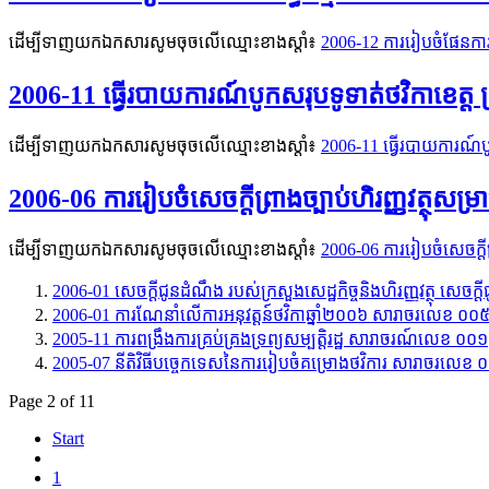
ដើម្បីទាញយកឯកសារសូមចុចលើឈ្មោះខាងស្តាំ៖
2006-12 ការរៀបចំផែនកា
2006-11 ធ្វើរបាយការណ៍បូកសរុបទូទាត់ថវិកាខេត្ត 
ដើម្បីទាញយកឯកសារសូមចុចលើឈ្មោះខាងស្តាំ៖
2006-11 ធ្វើរបាយការណ៍បូ
2006-06 ការរៀបចំសេចក្ដីព្រាងច្បាប់ហិរញ្ញវត្ថុសម
ដើម្បីទាញយកឯកសារសូមចុចលើឈ្មោះខាងស្តាំ៖
2006-06 ការរៀបចំសេចក្ដីព
2006-01 សេចក្ដីជូនដំណឹង របស់ក្រសួងសេដ្ឋកិច្ចនិងហិរញ្ញវត្ថុ​ សេ
2006-01 ការណែនាំលើការអនុវត្តន៍ថវិកាឆ្នាំ២០០៦ សារាចរលេខ ០០
2005-11 ការពង្រឹងការគ្រប់គ្រងទ្រព្យសម្បត្តិរដ្ឋ​ សារាចរណ៍លេខ ០០១
2005-07 នីតិវិធីបច្ចេកទេសនៃការរៀបចំគម្រោងថវិការ សារាចរលេខ 
Page 2 of 11
Start
1