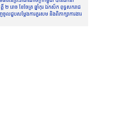
ាវីនៃព្រះរាជាណាចក្រកម្ពុជា បានដឹកនាំ
៍ ២ រោច ខែចែត្រ ឆ្នាំកុរ ឯកស័ក ពុទ្ធសករាជ
ញចូលជួបសម្តែងការគួរសម និងពិភាក្សាការងារ