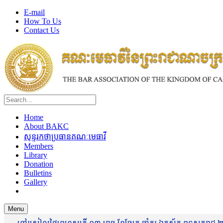
E-mail
How To Us
Contact Us
Home
About BAKC
សុន្ទរកថាប្រធានគណៈមេធាវី
Members
Library
Donation
Bulletins
Gallery
Menu