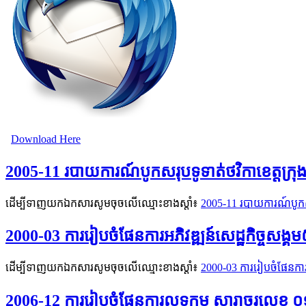
Download Here
2005-11 របាយការណ៍បូកសរុបទូទាត់ថវិកាខេត្តក្រ
ដើម្បីទាញយកឯកសារសូមចុចលើឈ្មោះខាងស្តាំ៖
2005-11 របាយការណ៍បូកសរ
2000-03 ការរៀបចំផែនការអភិវឌ្ឍន៍សេដ្ឋកិច្ចសង្គម
ដើម្បីទាញយកឯកសារសូមចុចលើឈ្មោះខាងស្តាំ៖
2000-03 ការរៀបចំផែនការអ
2006-12 ការរៀបចំផែនការលទ្ធកម្ម សារាចរលេខ ០