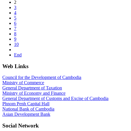
2
3
4
5
6
7
8
9
10
End
Web Links
Council for the Development of Cambodia
Ministry of Commerce
General Department of Taxation
Ministry of Economy and Finance
General Department of Customs and Excise of Cambodia
Phnom Penh Capital Hall
National Bank of Cambodia
Asian Development Bank
Social Network