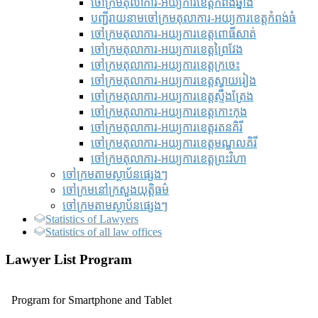
ចៅក្រមតុលាការ-អយ្យការខេត្តកំពង់ឆ្នាំង
បញ្ជីរាយនាមចៅក្រមតុលាការ-អយ្យការខេត្តកំពង់ធំ
ចៅក្រមតុលាការ-អយ្យការខេត្តពោធិ៍សាត់
ចៅក្រមតុលាការ-អយ្យការខេត្តព្រៃវែង
ចៅក្រមតុលាការ-អយ្យការខេត្តក្រចេះ
ចៅក្រមតុលាការ-អយ្យការខេត្តស្វាយរៀង
ចៅក្រមតុលាការ-អយ្យការខេត្តស្ទឹងត្រែង
ចៅក្រមតុលាការ-អយ្យការខេត្តកោះកុង
ចៅក្រមតុលាការ-អយ្យការខេត្តរតនគិរី
ចៅក្រមតុលាការ-អយ្យការខេត្តមណ្ឌលគិរី
ចៅក្រមតុលាការ-អយ្យការខេត្តព្រះវិហា
ចៅក្រមតាមស្ថាប័នផ្សេងៗ
ចៅក្រមនៅក្រសួងយុត្តិធម៌
ចៅក្រមតាមស្ថាប័នផ្សេងៗ
Statistics of Lawyers
Statistics of all law offices
Lawyer List Program
Program for Smartphone and Tablet