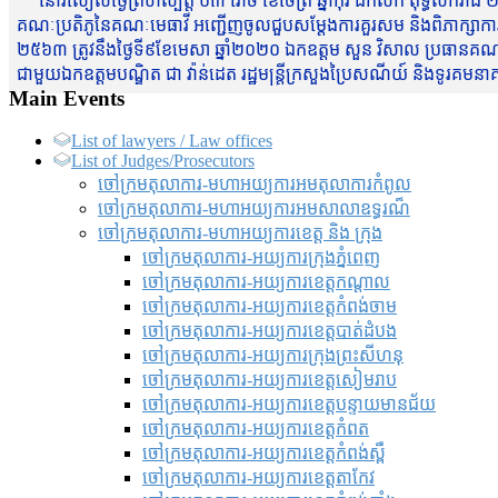
នៅរសៀលថ្ងៃព្រហស្បត្តិ៍ ០៣ រោច ខែចែត្រ ឆ្នាំកុរ ឯកស័ក ពុទ្ធសករាជ ២
គណៈប្រតិភូនៃគណៈមេធាវី អញ្ជើញចូលជួបសម្តែងការគួរសម និងពិភាក្សាការងារជា
២៥៦៣ ត្រូវនឹងថ្ងៃទី៩ខែមេសា ឆ្នាំ២០២០ ឯកឧត្តម សួន វិសាល ប្រធានគណៈ
ជាមួយឯកឧត្តមបណ្ឌិត ជា វ៉ាន់ដេត រដ្ឋមន្រ្តីក្រសួងប្រៃសណីយ៍ និងទូរគម
Main Events
List of lawyers / Law offices
List of Judges/Prosecutors
ចៅក្រមតុលាការ-មហាអយ្យការអមតុលាការកំពូល
ចៅក្រមតុលាការ-មហាអយ្យការអមសាលាឧទ្ធរណ៏
ចៅក្រមតុលាការ-មហាអយ្យការខេត្ត និង ក្រុង
ចៅក្រមតុលាការ-អយ្យការក្រុងភ្នំពេញ
ចៅក្រមតុលាការ-អយ្យការខេត្តកណ្តាល
ចៅក្រមតុលាការ-អយ្យការខេត្តកំពង់ចាម
ចៅក្រមតុលាការ-អយ្យការខេត្តបាត់ដំបង
ចៅក្រមតុលាការ-អយ្យការ​ក្រុងព្រះសីហនុ
ចៅក្រមតុលាការ-អយ្យការខេត្តសៀមរាប
ចៅក្រមតុលាការ-អយ្យការខេត្តបន្ទាយមានជ័យ
ចៅក្រមតុលាការ-អយ្យការខេត្តកំពត
ចៅក្រមតុលាការ-អយ្យការខេត្តកំពង់ស្ពឺ
ចៅក្រមតុលាការ-អយ្យការខេត្តតាកែវ