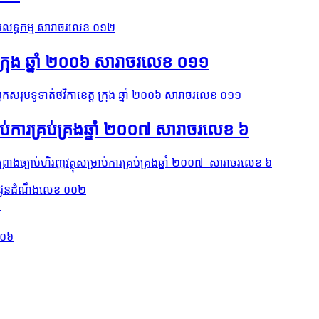
រលទ្ធកម្ម សារាចរលេខ ០១២​
ក្រុង ឆ្នាំ ២០០៦ សារាចរលេខ ០១១
កសរុបទូទាត់ថវិកាខេត្ត ក្រុង ឆ្នាំ ២០០៦ សារាចរលេខ ០១១
្រាប់ការគ្រប់គ្រងឆ្នាំ ២០០៧ សារាចរលេខ ៦
្រាងច្បាប់ហិរញ្ញវត្ថុសម្រាប់ការគ្រប់គ្រងឆ្នាំ ២០០៧ សារាចរលេខ ៦
ចក្ដីជូនដំណឹងលេខ ០០២
៥
០០៦