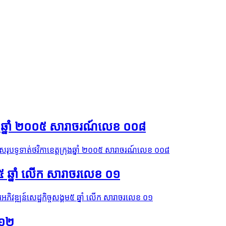
ុងឆ្នាំ ២០០៥​ សារាចរណ៍លេខ ០០៨
ុបទូទាត់ថវិកាខេត្តក្រុងឆ្នាំ ២០០៥​ សារាចរណ៍លេខ ០០៨
៥ ឆ្នាំ​ លើក សារាចរលេខ ០១
ភិវឌ្ឍន៍សេដ្ឋកិច្ចសង្គម៥ ឆ្នាំ​ លើក សារាចរលេខ ០១
១២​