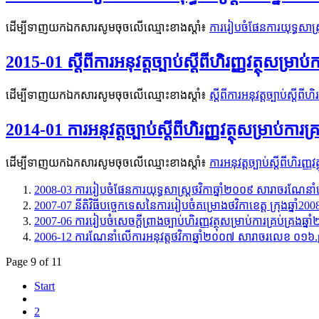
ដើម្បីទាញយកឯកសារសូមចុចលើឈ្មោះខាងស្តាំ៖
ការរៀបចំផែនការយុទ្ធសាស
2015-01 ស្តីពីការអនុវត្តច្បាប់ស្តីពីហិរញ្ញវត្ថុសម្រ
ដើម្បីទាញយកឯកសារសូមចុចលើឈ្មោះខាងស្តាំ៖
ស្តីពីការអនុវត្តច្បាប់ស្តីព
2014-01 ការអនុវត្តច្បាប់ស្តីពីហិរញ្ញវត្ថុសម្រាប់ក
ដើម្បីទាញយកឯកសារសូមចុចលើឈ្មោះខាងស្តាំ៖
ការអនុវត្តច្បាប់ស្តីពីហិរ
2008-03 ការរៀបចំផែនការយុទ្ធសាស្រ្តថវិកាឆ្នាំ២០០៩ សារាចរណែន
2007-07 នីតិវិធីបច្ចេកទេសនៃការរៀបចំគម្រោងថវិកាខេត្ត ក្រុងឆ្នា
2007-06 ការរៀបចំសេចក្តីព្រាងច្បាប់ហិរញ្ញវត្ថុសម្រាប់ការគ្រប់គ្រ
2006-12 ការណែនាំលើការអនុវត្តថវិកាឆ្នាំ២០០៧ សារាចរលេខ ០១៦.
Page 9 of 11
Start
2