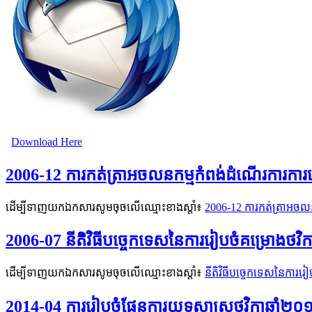
Download Here
2006-12​ ការកត់ត្រាអចលនកម្មកំពង់ដំណើរការការប
ដើម្បីទាញយកឯកសារសូមចុចលើឈ្មោះខាងស្តាំ៖
2006-12​ ការកត់ត្រាអចល
2006-07 នីតិវិធីបច្ចេកទេសនៃការរៀបចំគម្រោងថវិ
ដើម្បីទាញយកឯកសារសូមចុចលើឈ្មោះខាងស្តាំ៖
នីតិវិធីបច្ចេកទេសនៃការរ
2014-04 ការរៀបចំផែនការយុទ្ធសាស្រ្តថវិកាឆ្ន