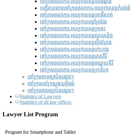
ចៅក្រមតុលាការ-អយ្យការខេត្តកំពង់ឆ្នាំង
បញ្ជីរាយនាមចៅក្រមតុលាការ-អយ្យការខេត្តកំពង់ធំ
ចៅក្រមតុលាការ-អយ្យការខេត្តពោធិ៍សាត់
ចៅក្រមតុលាការ-អយ្យការខេត្តព្រៃវែង
ចៅក្រមតុលាការ-អយ្យការខេត្តក្រចេះ
ចៅក្រមតុលាការ-អយ្យការខេត្តស្វាយរៀង
ចៅក្រមតុលាការ-អយ្យការខេត្តស្ទឹងត្រែង
ចៅក្រមតុលាការ-អយ្យការខេត្តកោះកុង
ចៅក្រមតុលាការ-អយ្យការខេត្តរតនគិរី
ចៅក្រមតុលាការ-អយ្យការខេត្តមណ្ឌលគិរី
ចៅក្រមតុលាការ-អយ្យការខេត្តព្រះវិហា
ចៅក្រមតាមស្ថាប័នផ្សេងៗ
ចៅក្រមនៅក្រសួងយុត្តិធម៌
ចៅក្រមតាមស្ថាប័នផ្សេងៗ
Statistics of Lawyers
Statistics of all law offices
Lawyer List Program
Program for Smartphone and Tablet