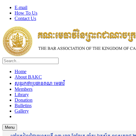
E-mail
How To Us
Contact Us
Home
About BAKC
សុន្ទរកថាប្រធានគណៈមេធាវី
Members
Library
Donation
Bulletins
Gallery
Menu