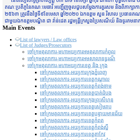
នៅរសៀលថ្ងៃព្រហស្បត្តិ៍ ០៣ រោច ខែចែត្រ ឆ្នាំកុរ ឯកស័ក ពុទ្ធសករាជ ២
គណៈប្រតិភូនៃគណៈមេធាវី អញ្ជើញចូលជួបសម្តែងការគួរសម និងពិភាក្សាការងារជា
២៥៦៣ ត្រូវនឹងថ្ងៃទី៩ខែមេសា ឆ្នាំ២០២០ ឯកឧត្តម សួន វិសាល ប្រធានគណៈ
ជាមួយឯកឧត្តមបណ្ឌិត ជា វ៉ាន់ដេត រដ្ឋមន្រ្តីក្រសួងប្រៃសណីយ៍ និងទូរគម
Main Events
List of lawyers / Law offices
List of Judges/Prosecutors
ចៅក្រមតុលាការ-មហាអយ្យការអមតុលាការកំពូល
ចៅក្រមតុលាការ-មហាអយ្យការអមសាលាឧទ្ធរណ៏
ចៅក្រមតុលាការ-មហាអយ្យការខេត្ត និង ក្រុង
ចៅក្រមតុលាការ-អយ្យការក្រុងភ្នំពេញ
ចៅក្រមតុលាការ-អយ្យការខេត្តកណ្តាល
ចៅក្រមតុលាការ-អយ្យការខេត្តកំពង់ចាម
ចៅក្រមតុលាការ-អយ្យការខេត្តបាត់ដំបង
ចៅក្រមតុលាការ-អយ្យការ​ក្រុងព្រះសីហនុ
ចៅក្រមតុលាការ-អយ្យការខេត្តសៀមរាប
ចៅក្រមតុលាការ-អយ្យការខេត្តបន្ទាយមានជ័យ
ចៅក្រមតុលាការ-អយ្យការខេត្តកំពត
ចៅក្រមតុលាការ-អយ្យការខេត្តកំពង់ស្ពឺ
ចៅក្រមតុលាការ-អយ្យការខេត្តតាកែវ